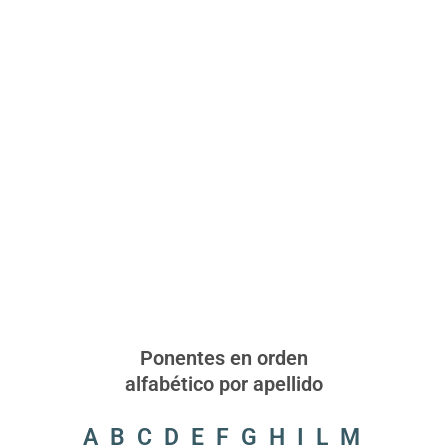
Ponentes en orden
alfabético por apellido
A
B
C
D
E
F
G
H
I
L
M